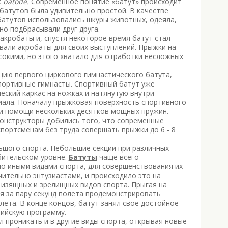
к
batode.
Современное понятие «батут» происходит
х батутов была удивительно простой. В качестве
атутов использовались шкуры животных, одеяла,
но подбрасывали друг друга.
кробаты и, спустя некоторое время батут стал
али акробаты для своих выступлений. Прыжки на
сокими, но этого хватало для отработки несложных
цию первого
циркового гимнастического батута,
спортивные гимнасты. Спортивный батут уже
еский каркас на ножках и натянутую внутри
иала. Поначалу прыжковая поверхность спортивного
ри помощи нескольких десятков мощных пружин.
конструкторы добились того, что современные
ортсменам без труда совершать прыжки до 6 - 8
шого спорта. Небольшие секции при различных
бительском уровне.
Батуты
чаще всего
о иными видами спорта, для совершенствования их
ительно энтузиастами, и происходило это на
 изящных и зрелищных видов спорта. Прыгая на
я за пару секунд полета продемонстрировать
лета. В конце концов, батут занял свое достойное
ийскую программу.
 проникать и в другие виды спорта, открывая новые