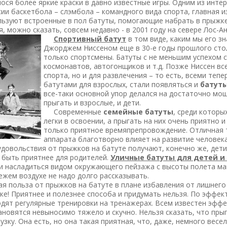
ося более яркие краски в давно известные игры. Одним из инт
ии баскетбола – слэмбола – командного вида спорта, главная и
ьзуют встроенные в пол батуты, помогающие набрать в прыжке
я, можно сказать, совсем недавно - в 2001 году на севере Лос-
Спортивный батут
в том виде, каким мы его з
Джорджем Ниссеном еще в 30-е годы прошлого стол
только спортсмены. Батуты с не меньшим успехом с
космонавтов, автогонщиков и т.д. Позже Ниссен вс
спорта, но и для развлечения – то есть, всеми теп
батутами для взрослых, стали появляться и
батут
все-таки основной упор делался на достаточно мо
прыгать и взрослые, и дети.
Современные
семейные батуты
, среди которы
легки в освоении, а прыгать на них очень приятно 
только приятное времяпрепровождение. Отличная т
аппарата благотворно влияет на развитие человека
вольствия от прыжков на батуте получают, конечно же, дети. 
 быть приятнее для родителей.
Уличные батуты для детей и
 насладиться видом окружающего пейзажа с высоты полета майс
ежем воздухе не надо долго рассказывать.
 польза от прыжков на батуте в плане избавления от лишнего в
ке! Приятнее и полезнее способа и придумать нельзя. По эффек
дят регулярные тренировки на тренажерах. Всем известен эффек
ановятся невыносимо тяжело и скучно. Нельзя сказать, что пры
зку. Она есть, но она такая приятная, что, даже, немного весе