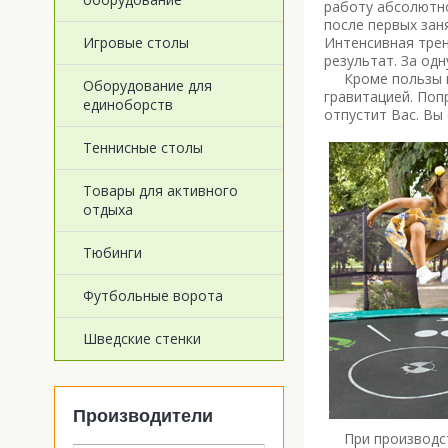
работу абсолютно
после первых зан
Интенсивная трен
Игровые столы
результат. За од
Кроме пользы и н
Оборудование для
гравитацией. Поп
единоборств
отпустит Вас. Вы 
Теннисные столы
Товары для активного
отдыха
Тюбинги
Футбольные ворота
Шведские стенки
Производители
При производстве