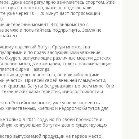
ере, даже если регулярно занимаетесь спортом. Уже
 которых, возможно, даже не подозревали.
уте уже через 10 – 20 минут даст потрясающий
в.
н интересный момент. Это знакомство с
на землю и попытайтесь подпрыгнуть. Земля не
арайтесь.
щему надежный батут. Среди множества
пулярными и по праву заслужившими уважение
ма Oxygen, выпускающие различные модели детских,
х и новые молодые компании, только налаживающие
яется фирма Hasttings.
остью и долговечностью, но и дизайнерскими
й участок. При всей своей внешней гламурности,
к и красивы. Батуты Berg уважают во всем мире. Они
 технических характеристик, износостойкости и
ся на Российском рынке, уже успели завоевать
ых качественных, крепких и недорогих батутов для
е только в 2011 году, но по своей прочности и
тойную конкуренцию батутам давно существующих
ество выпускаемой продукции на первое место,