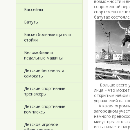
возможности и вн
современной верс
Бассейны
спортсмены испол
батутах состоялс
Батуты
Баскетбольные щиты и
стойки
Веломобили и
педальные машины
Детские беговелы и
самокаты
Больше всего удо
Детские спортивные
лица – что может
тренажеры
открытым небом и
упражнений на св
А какая огромная
Детские спортивные
загородном участ
комплексы
намного превосхо
минут прыгать ст
Детское игровое
испытываете нагру
оборудование