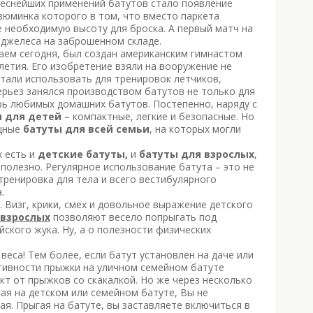
ереснейших применений батутов стало появление
зюминка которого в том, что вместо паркета
 необходимую высоту для броска. А первый матч на
Анджелеса на заброшенном складе.
наем сегодня, был создан американским гимнастом
етия. Его изобретение взяли на вооружение не
тали использовать для тренировок летчиков,
ерьез занялся производством батутов не только для
ерь любимых домашних батутов. Постепенно, наряду с
ы для детей
– компактные, легкие и безопасные. Но
щные
батуты для всей семьи
, на которых могли
х есть и
детские батуты,
и
батуты для взрослых
,
и полезно. Регулярное использование батута – это не
ренировка для тела и всего вестибулярного
.
Визг, крики, смех и довольное выражение детского
 взрослых
позволяют весело попрыгать под
кого жука. Ну, а о полезности физических
еса! Тем более, если батут установлен на даче или
тивности прыжки на
уличном семейном батуте
т от прыжков со скакалкой. Но же через несколько
гая на детском или семейном батуте, Вы не
лая. Прыгая на батуте, вы заставляете включиться в