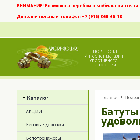
ВНИМАНИЕ! Возможны перебои в мобильной связи. Е
Дополнительный телефон +7 (916) 360-66-18
СПОРТ-ГОЛД
Интернет магазин
спортивного
настроения
Каталог
Главная
Полезн
Батуты
АКЦИИ
удовол
Беговые дорожки
Велотренажеры