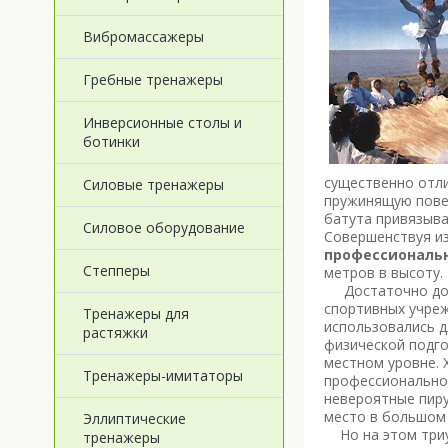
Вибромассажеры
Гребные тренажеры
Инверсионные столы и
ботинки
существенно отли
Силовые тренажеры
пружинящую повер
батута привязыва
Силовое оборудование
Совершенствуя из
профессиональн
Степперы
метров в высоту.
Достаточно долг
спортивных учре
Тренажеры для
использовались д
растяжки
физической подго
местном уровне. 
Тренажеры-имитаторы
профессиональном
невероятные пиру
место в большом 
Эллиптические
Но на этом триум
тренажеры