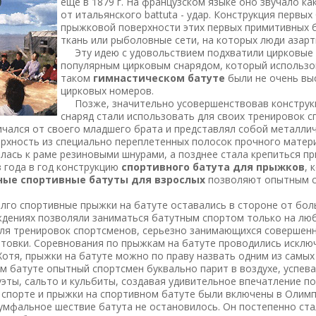
еще в 1879 г. На французском языке оно звучало ка
от итальянского battuta - удар. Конструкция первы
прыжковой поверхности этих первых примитивных б
ткань или рыболовные сети, на которых люди азарт
Эту идею с удовольствием подхватили цирковые а
популярным цирковым снарядом, который использов
таком
гимнастическом батуте
были не очень вы
цирковых номеров.
Позже, значительно усовершенствовав конструк
снаряд стали использовать для своих тренировок 
чался от своего младшего брата и представлял собой металлич
хность из специально переплетенных полосок прочного матер
лась к раме резиновыми шнурами, а позднее стала крепиться п
 года в год конструкцию
спортивного батута для прыжков
, 
ые спортивные батуты для взрослых
позволяют опытным сп
о спортивные прыжки на батуте оставались в стороне от боль
ждениях позволяли заниматься батутным спортом только на лю
ля тренировок спортсменов, серьезно занимающихся совершенн
товки. Соревнования по прыжкам на батуте проводились исключ
Хотя, прыжки на батуте можно по праву назвать одним из самых
 батуте опытный спортсмен буквально парит в воздухе, успева
эты, сальто и кульбиты, создавая удивительное впечатление по
спорте и прыжки на спортивном батуте были включены в Олимп
фальное шествие батута не остановилось. Он постепенно стал