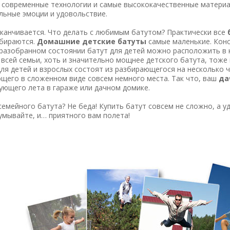
 современные технологии и самые высококачественные материа
ьные эмоции и удовольствие.
анчивается. Что делать с любимым батутом? Практически все
б
збираются.
Домашние детские батуты
самые маленькие. Конс
 разобранном состоянии батут для детей можно расположить в 
 всей семьи, хоть и значительно мощнее детского батута, тож
ля детей и взрослых состоят из разбирающегося на несколько 
щего в сложенном виде совсем немного места. Так что, ваш
да
ующего лета в гараже или дачном домике.
мейного батута? Не беда! Купить батут совсем не сложно, а у
умывайте, и… приятного вам полета!