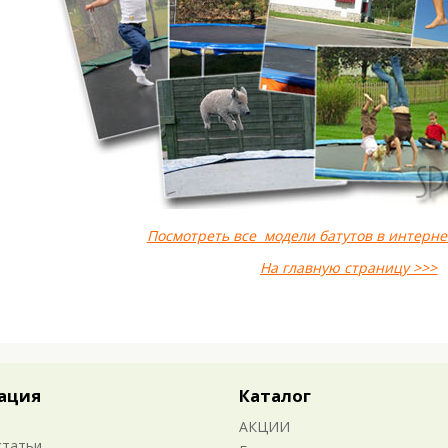
Посмотреть все модели батутов в интерне
На главную страницу
>>>
ация
Каталог
АКЦИИ
статьи