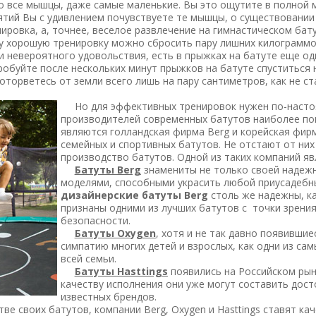
 все мышцы, даже самые маленькие. Вы это ощутите в полной м
ятий Вы с удивлением почувствуете те мышцы, о существовании
ировка, а, точнее, веселое развлечение на гимнастическом бат
ну хорошую тренировку можно сбросить пару лишних килограммо
евероятного удовольствия, есть в прыжках на батуте еще оди
робуйте после нескольких минут прыжков на батуте спуститься 
оторветесь от земли всего лишь на пару сантиметров, как не ст
Но для эффективных тренировок нужен по-настоя
производителей современных батутов наиболее по
являются голландская фирма Berg и корейская фир
семейных и спортивных батутов. Не отстают от ни
производство батутов. Одной из таких компаний явл
Батуты
Berg
знамениты не только своей надежн
моделями, способными украсить любой приусадебны
дизайнерские батуты
Berg
столь же надежны, ка
признаны одними из лучших батутов с точки зрения
безопасности.
Батуты
Oxygen
, хотя и не так давно появившие
симпатию многих детей и взрослых, как одни из сам
всей семьи.
Батуты
Hasttings
появились на Российском рынк
качеству исполнения они уже могут составить дос
известных брендов.
 своих батутов, компании Berg, Oxygen и Hasttings ставят кач