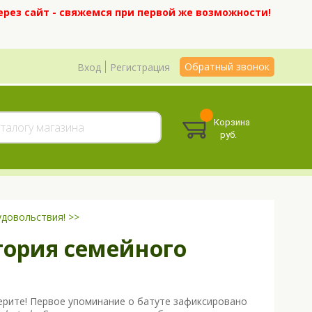
ерез сайт - свяжемся при первой же возможности!
Обратный звонок
Вход
Регистрация
Корзина
руб.
удовольствия! >>
тория семейного
ерите! Первое упоминание о батуте зафиксировано