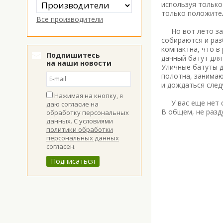
используя только
только положител
Все производители
Но вот лето зак
собираются и ра
компактна, что в
Подпишитесь
дачный батут для
на наши новости
Уличные батуты д
полотна, занимаю
и дождаться след
Нажимая на кнопку, я
У вас еще нет се
даю согласие на
В общем, не разд
обработку персональных
данных. С условиями
политики обработки
персональных данных
согласен.