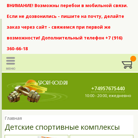
ВНИМАНИЕ! Возможны перебои в мобильной связи.
Если не дозвонились - пишите на почту, делайте
заказ через сайт - свяжемся при первой же
возможности! Дополнительный телефон +7 (916)
360-66-18
+74957675440
10:00 - 20:00, ежедневно
Главная
Детские спортивные комплексы