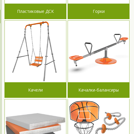
Пластиковые ДСК
Горки
Качели
Качалки-балансиры