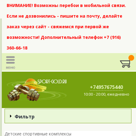
ВНИМАНИЕ! Возможны перебои в мобильной связи.
Если не дозвонились - пишите на почту, делайте
заказ через сайт - свяжемся при первой же
возможности! Дополнительный телефон +7 (916)
360-66-18
+74957675440
10:00 - 20:00, ежедневно
Фильтр
Детские спортивные комплексы