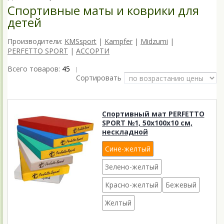
Спортивные маты и коврики для
детей
Производители:
KMSsport
|
Kampfer
|
Midzumi
|
PERFETTO SPORT
|
АССОРТИ
Всего товаров:
45
|
Сортировать
Спортивный мат PERFETTO
SPORT №1, 50х100х10 см,
нескладной
Сине-желтый
Зелено-желтый
Красно-желтый
Бежевый
Желтый