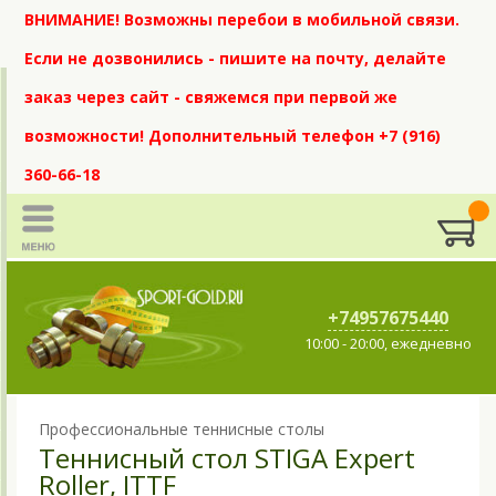
ВНИМАНИЕ! Возможны перебои в мобильной связи.
Если не дозвонились - пишите на почту, делайте
заказ через сайт - свяжемся при первой же
возможности! Дополнительный телефон +7 (916)
360-66-18
+74957675440
10:00 - 20:00, ежедневно
Профессиональные теннисные столы
Теннисный стол STIGA Expert
Roller, ITTF