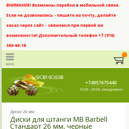
ВНИМАНИЕ! Возможны перебои в мобильной связи.
Если не дозвонились - пишите на почту, делайте
заказ через сайт - свяжемся при первой же
возможности! Дополнительный телефон +7 (916)
360-66-18
+74957675440
10:00 - 20:00, ежедневно
Диски 26 мм
Диски для штанги MB Barbell
Стандарт 26 мм, черные