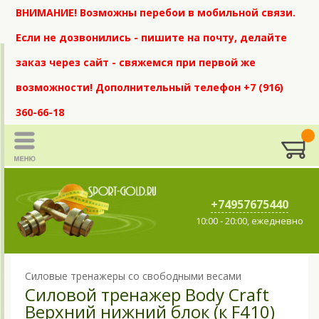
ВНИМАНИЕ! Возможны перебои в мобильной связи.
Если не дозвонились - пишите на почту, делайте
заказ через сайт - свяжемся при первой же
возможности! Дополнительный телефон +7 (916)
360-66-18
+74957675440
10:00 - 20:00, ежедневно
Силовые тренажеры со свободными весами
Силовой тренажер Body Craft
Верхний нижний блок (к F410)