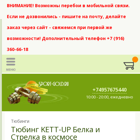
ВНИМАНИЕ! Возможны перебои в мобильной связи.
Если не дозвонились - пишите на почту, делайте
заказ через сайт - свяжемся при первой же
возможности! Дополнительный телефон +7 (916)
360-66-18
+74957675440
10:00 - 20:00, ежедневно
Тюбинги
Тюбинг KETT-UP Белка и
Стрелка в космосе