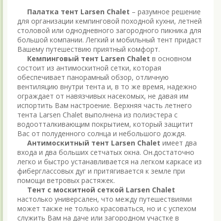
Палатка тент Larsen Chalet
– разумное решение
для организации кемпинговой походной кухни, летней
столовой или однодневного загородного пикника для
большой компании. Легкий и мобильный тент придаст
Вашему путешествию приятный комфорт.
Кемпинговый тент Larsen Chalet
в основном
состоит из антимоскитной сетки, которая
обеспечивает панорамный обзор, отличную
вентиляцию внутри тента и, в то же время, надежно
ограждает от навязчивых насекомых, не давая им
испортить Вам настроение. Верхняя часть летнего
тента Larsen Chalet выполнена из полиэстера с
водоотталкивающим покрытием, который защитит
Вас от полуденного солнца и небольшого дождя.
Антимоскитный тент Larsen Chalet
имеет два
входа и два больших сетчатых окна. Он.достаточно
легко и быстро устанавливается на легком каркасе из
фиберглассовых дуг и притягивается к земле при
помощи ветровых растяжек.
Тент с москитной сеткой Larsen Chalet
настолько универсален, что между путешествиями
может также не только красоваться, но и с успехом
служить Вам на даче или загородном участке в