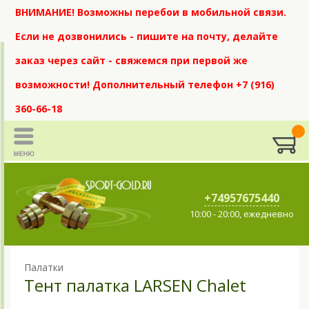
ВНИМАНИЕ! Возможны перебои в мобильной связи.
Если не дозвонились - пишите на почту, делайте
заказ через сайт - свяжемся при первой же
возможности! Дополнительный телефон +7 (916)
360-66-18
+74957675440
10:00 - 20:00, ежедневно
Палатки
Тент палатка LARSEN Chalet