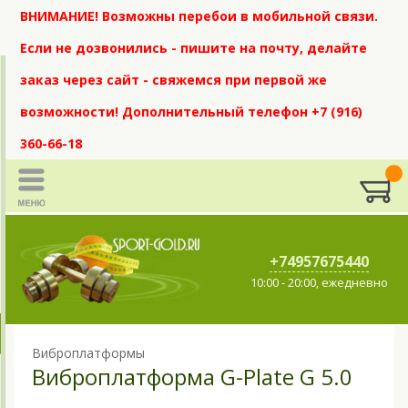
ВНИМАНИЕ! Возможны перебои в мобильной связи.
Если не дозвонились - пишите на почту, делайте
заказ через сайт - свяжемся при первой же
возможности! Дополнительный телефон +7 (916)
360-66-18
+74957675440
10:00 - 20:00, ежедневно
Виброплатформы
Виброплатформа G-Plate G 5.0