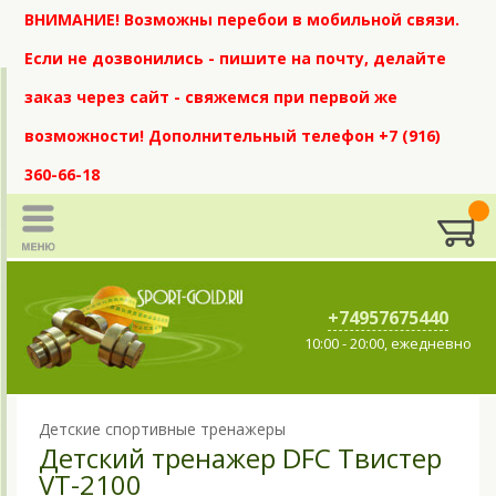
ВНИМАНИЕ! Возможны перебои в мобильной связи.
Если не дозвонились - пишите на почту, делайте
заказ через сайт - свяжемся при первой же
возможности! Дополнительный телефон +7 (916)
360-66-18
+74957675440
10:00 - 20:00, ежедневно
Детские спортивные тренажеры
Детский тренажер DFC Твистер
VT-2100