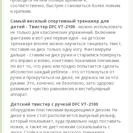
соответственно, быстрее становиться более ловким
и крепким.
Самый веселый спортивный тренажер для
детей - Твистер DFC VT-2100
- можно использовать
не только для классических упражнений. Включаем
фантазию и вот уже первая идея - на детском
тренажере вполне можно научиться танцевать твист,
поставив на диск только одну ногу. Фантазируем
дальше - ставим на диск ручки и стараемся повернуть
его вправо и влево, кокетливо покачивая плечиками.
Но вот то, что рано или поздно попытается сделать
абсолютно каждый ребенок - это оттолкнуться от
ручки и прокрутиться на диске, не держась ни за что
руками. Это, конечно, не безопасно, зато здорово
развивает чувство равновесия и вестибулярный
аппарат.
Детский твистер с ручкой DFC VT-2100
оборудован пластиковым вращающимся диском. На
диске в зоне стоп располагается выпуклый рельеф,
который показывает, куда правильно надо поставить
ножки, а также не дает ножкам соскальзывать с
диска. Стойка и рукоятки детского тренажера