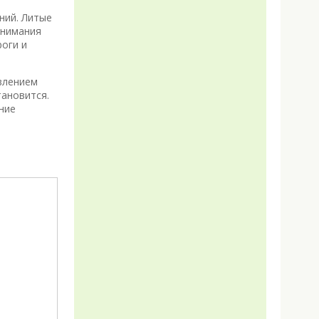
ний. Литые
внимания
роги и
авлением
тановится.
ние