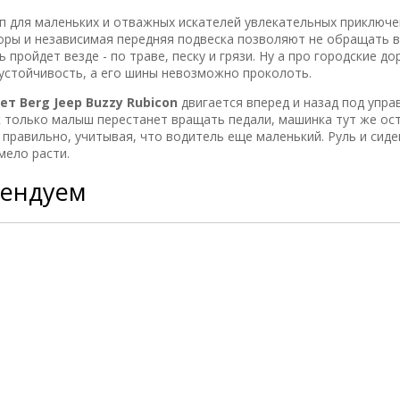
п для маленьких и отважных искателей увлекательных приключе
оры и независимая передняя подвеска позволяют не обращать 
 пройдет везде - по траве, песку и грязи. Ну а про городские до
устойчивость, а его шины невозможно проколоть.
т Berg Jeep Buzzy Rubicon
двигается вперед и назад под упр
ак только малыш перестанет вращать педали, машинка тут же ос
 правильно, учитывая, что водитель еще маленький. Руль и сиде
мело расти.
мендуем