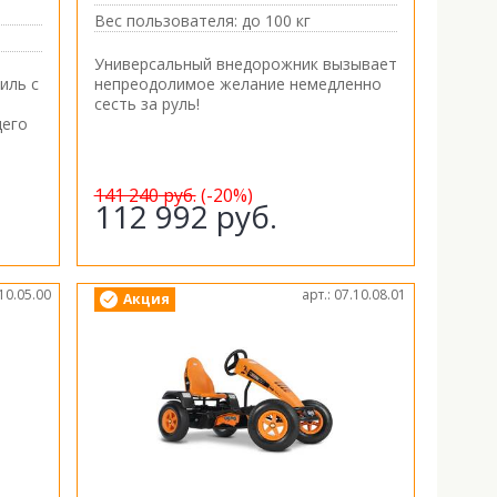
Вес пользователя:
до 100 кг
Универсальный внедорожник вызывает
иль с
непреодолимое желание немедленно
сесть за руль!
щего
141 240
руб.
(-20%)
112 992
руб.
.10.05.00
арт.: 07.10.08.01
Акция