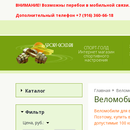
ВНИМАНИЕ! Возможны перебои в мобильной связи. Е
Дополнительный телефон +7 (916) 360-66-18
СПОРТ-ГОЛД
Интернет магазин
спортивного
настроения
Каталог
Главная
Велом
Веломоби
Веломобили для в
Фильтр
Поэтому, купить 
Цена, руб.:
допустимые 100 кг