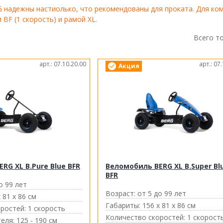
надежны настиолько, что рекомендованы для проката. Для ко
BF (1 скорость) и рамой XL.
Всего т
арт.: 07.10.20.00
арт.: 07
Акция
RG XL B.Pure Blue BFR
Веломобиль BERG XL B.Super Bl
BFR
о 99 лет
Возраст:
от 5 до 99 лет
 81 х 86 см
Габариты:
156 х 81 х 86 см
ростей:
1 скорость
Количество скоростей:
1 скорост
еля:
125 - 190 см