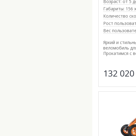
Возраст:
от 5 д
Габариты:
156 х
Количество ско
Рост пользоват
Вес пользовате
Яркий и стильн
веломобиль для
Прокатимся с в
132 02