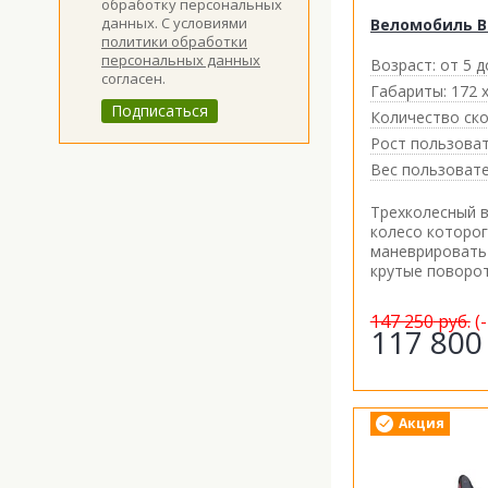
обработку персональных
данных. С условиями
Веломобиль B
политики обработки
персональных данных
Возраст:
от 5 д
согласен.
Габариты:
172 х
Количество ско
Рост пользоват
Вес пользовате
Трехколесный 
колесо которо
маневрировать
крутые поворо
147 250
руб.
(
117 80
Акция