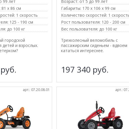
о 99 лет
Возраст:
от 5 до 99 лет
 81 х 86 см
Габариты:
170 х 106 х 99 см
ростей:
1 скорость
Количество скоростей:
1 скорост
еля:
125 - 190 см
Рост пользователя:
120 - 200 см
ля:
до 100 кг
Вес пользователя:
до 100 кг
ый городской
Трехколесный веломобиль с
 детей и взрослых.
пассажирским сиденьем - вдвоем
етерком?
кататься интереснее.
0
руб.
197 340
руб.
арт.: 07.20.08.01
арт.: 07