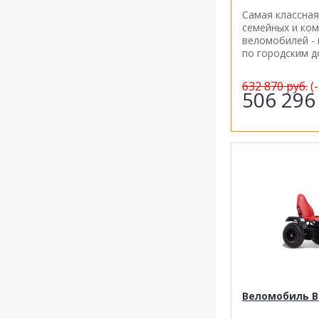
Самая классная
семейных и ко
веломобилей - 
по городским д
632 870
руб.
(
506 29
Веломобиль BE