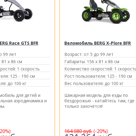
ERG Race GTS BFR
Веломобиль BERG X-Plore BFR
о 99 лет
Возраст:
от 5 до 99 лет
 81 х 86 см
Габариты:
156 х 81 х 86 см
ростей:
1 скорость
Количество скоростей:
1 скорост
еля:
125 - 190 см
Рост пользователя:
125 - 190 см
ля:
до 100 кг
Вес пользователя:
до 100 кг
мобиль для детей и
Шикарная модель для езды по
альная аэродинамика и
бездорожью - катайтесь там, где
ны.
только захочется!
-20%)
164 080
руб.
(-20%)