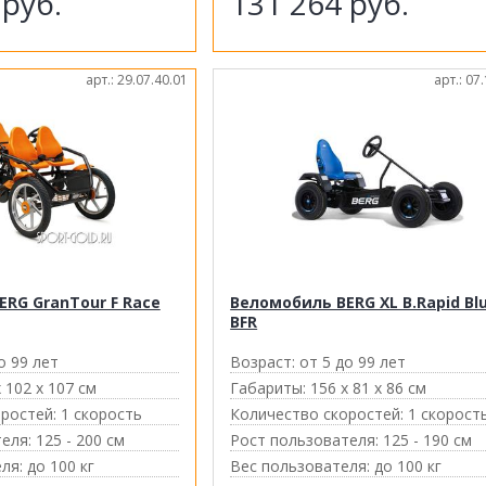
6
руб.
131 264
руб.
арт.: 29.07.40.01
арт.: 07
RG GranTour F Race
Веломобиль BERG XL B.Rapid Bl
BFR
о 99 лет
Возраст:
от 5 до 99 лет
 102 х 107 см
Габариты:
156 х 81 х 86 см
ростей:
1 скорость
Количество скоростей:
1 скорост
еля:
125 - 200 см
Рост пользователя:
125 - 190 см
ля:
до 100 кг
Вес пользователя:
до 100 кг