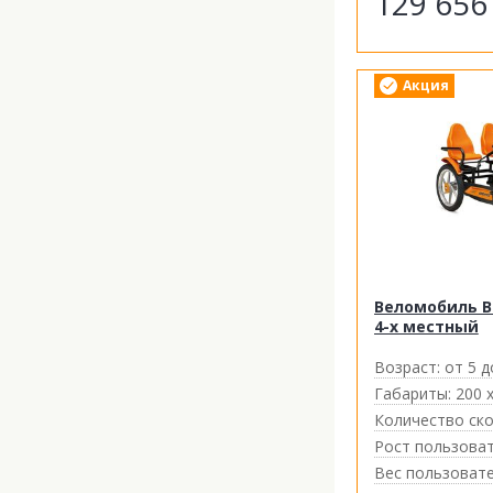
129 65
Акция
Веломобиль BE
4-х местный
Возраст:
от 5 д
Габариты:
200 х
Количество ско
Рост пользоват
Вес пользовате