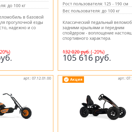
Рост пользователя:
125 - 190 см
ля:
до 100 кг
Вес пользователя:
до 100 кг
веломобиль в базовой
ля прогулочной езды
Классический педальный веломоб
сто, надежно и со
задними крыльями и передним
спойдером - воплощение настоя
спортивного характера.
-20%)
132 020
руб.
(-20%)
уб.
105 616
руб.
арт.: 07.12.01.00
арт.: 07
Акция