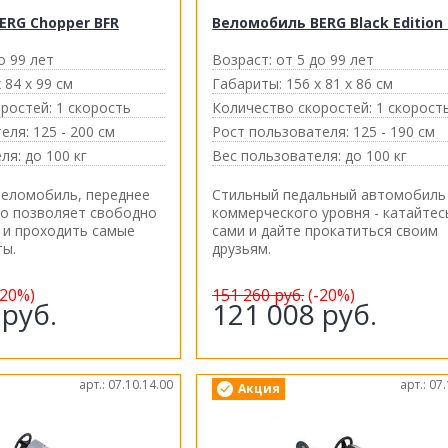
ERG Chopper BFR
Веломобиль BERG Black Edition
о 99 лет
Возраст:
от 5 до 99 лет
 84 х 99 см
Габариты:
156 х 81 х 86 см
ростей:
1 скорость
Количество скоростей:
1 скорост
еля:
125 - 200 см
Рост пользователя:
125 - 190 см
ля:
до 100 кг
Вес пользователя:
до 100 кг
веломобиль, переднее
Стильный педальный автомобиль
го позволяет свободно
коммерческого уровня - катайтес
 и проходить самые
сами и дайте прокатиться своим
ты.
друзьям.
-20%)
151 260
руб.
(-20%)
0
руб.
121 008
руб.
арт.: 07.10.14.00
арт.: 07
Акция