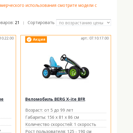
ммерческого использования смотрите модели с
оваров:
21
Сортировать
|
.10.22.00
арт.: 07.10.17.00
Акция
ue
Веломобиль BERG X-ite BFR
Возраст:
от 5 до 99 лет
Габариты:
156 х 81 х 86 см
Количество скоростей:
1 скорость
ь
Рост пользователя:
125 - 190 см