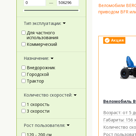
—
Веломобили BERG 
приводом BFR или 
Тип эксплуатации:
Для частного
использования
Акция
Коммерческий
Назначение:
Внедорожник
Городской
Трактор
Количество скоростей:
Веломобиль BE
1 скорость
3 скорости
Возраст:
от 5 д
Габариты:
156 х
Рост пользователя:
Количество ско
Рост пользоват
120 - 200 см