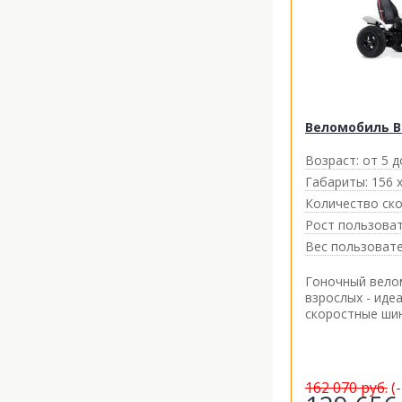
Веломобиль B
Возраст:
от 5 д
Габариты:
156 х
Количество ско
Рост пользоват
Вес пользовате
Гоночный вело
взрослых - иде
скоростные ши
162 070
руб.
(