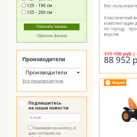
125 - 190 см
Вес пользовате
125 - 200 см
Классический 
комплектации д
по городу - про
вкусом.
Сбросить фильтр
111 190
руб.
(
88 952
р
Производители
Все производители
Акция
Подпишитесь
на наши новости
Нажимая на кнопку, я
даю согласие на