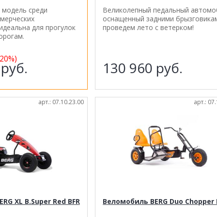
 модель среди
Великолепный педальный автомо
ммерческих
оснащенный задними брызговикам
идеальна для прогулок
проведем лето с ветерком!
орогам.
-20%)
6
руб.
130 960
руб.
арт.: 07.10.23.00
арт.: 07
RG XL B.Super Red BFR
Веломобиль BERG Duo Chopper 