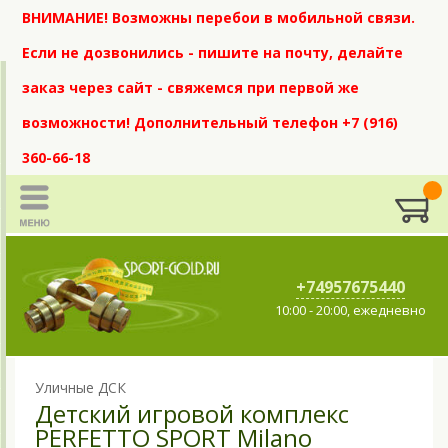
ВНИМАНИЕ! Возможны перебои в мобильной связи.
Если не дозвонились - пишите на почту, делайте
заказ через сайт - свяжемся при первой же
возможности! Дополнительный телефон +7 (916)
360-66-18
+74957675440
10:00 - 20:00, ежедневно
Уличные ДСК
Детский игровой комплекс
PERFETTO SPORT Milano