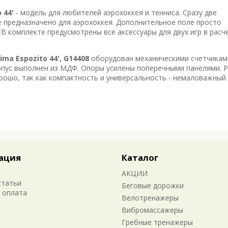
 44'
- модель для любителей аэрохоккея и тенниса. Сразу две
 предназначено для аэрохоккея. Дополнительное поле просто
 В комплекте предусмотрены все аксессуары для двух игр в расч
ma Espozito 44', G14408
оборудован механическими счетчикам
орпус выполнен из МДФ. Опоры усилены поперечными панелями. 
хорошо, так как компактность и универсальность - немаловажный
ация
Каталог
АКЦИИ
статьи
Беговые дорожки
 оплата
Велотренажеры
Вибромассажеры
Гребные тренажеры