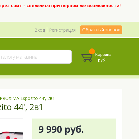
ерез сайт - свяжемся при первой же возможности!
Обратный звонок
Вход
Регистрация
Корзина
руб.
ROXIMA Espozito 44', 2в1
o 44', 2в1
9 990 руб.