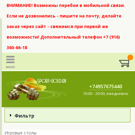
ВНИМАНИЕ! Возможны перебои в мобильной связи.
Если не дозвонились - пишите на почту, делайте
заказ через сайт - свяжемся при первой же
возможности! Дополнительный телефон +7 (916)
360-66-18
+74957675440
10:00 - 20:00, ежедневно
Фильтр
Игровые столы