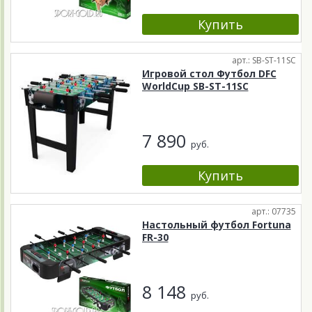
арт.: SB-ST-11SC
Игровой стол Футбол DFC
WorldCup SB-ST-11SC
7 890
руб.
арт.: 07735
Настольный футбол Fortuna
FR-30
8 148
руб.