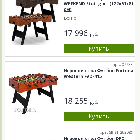
WEEKEND Stuttgart (122x61x81
см)
Венге
17 996
руб.
арт.: 07733
Игровой стол Футбол Fortuna
Western FVD-415
18 255
руб.
арт.: SB-ST-29398S
Игровой стол Футбол DFC