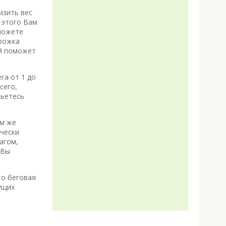
изить вес
 этого Вам
 можете
орожка
ый поможет
га от 1 до
сего,
бьетесь
ем же
ически
агом,
 Вы
то беговая
ущих