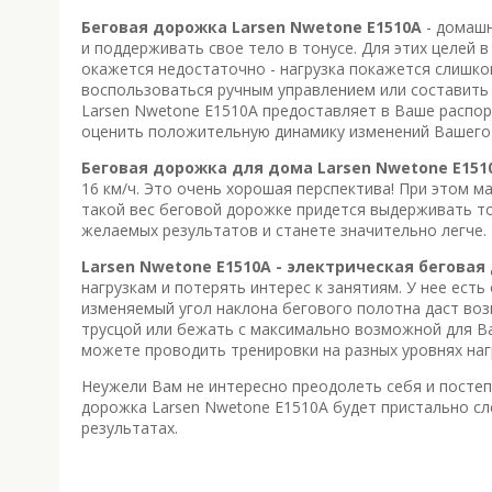
Беговая дорожка Larsen Nwetone E1510A
- домашн
и поддерживать свое тело в тонусе. Для этих целей 
окажется недостаточно - нагрузка покажется слишко
воспользоваться ручным управлением или составить 
Larsen Nwetone E1510A предоставляет в Ваше распо
оценить положительную динамику изменений Вашего 
Беговая дорожка для дома Larsen Nwetone E151
16 км/ч. Это очень хорошая перспектива! При этом м
такой вес беговой дорожке придется выдерживать то
желаемых результатов и станете значительно легче.
Larsen Nwetone E1510A - электрическая беговая
нагрузкам и потерять интерес к занятиям. У нее ест
изменяемый угол наклона бегового полотна даст возм
трусцой или бежать с максимально возможной для Ва
можете проводить тренировки на разных уровнях наг
Неужели Вам не интересно преодолеть себя и постеп
дорожка Larsen Nwetone E1510A будет пристально с
результатах.