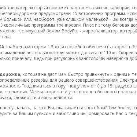
ий тренажер, который поможет вам сжечь лишние каллории, сн
в беговой дорожке предусмотрены 15 встроенных программ. Если
м большой или, наоборот, уже слишком маленькой - Вы всегда
3 свои личные программы тренировки. Плюс к этому беговая д
ряжение тестирующий режим BodyFat - жироанализатор, котор
тела.
0A
снабжена мотором 1.5 л.с и способна обеспечить скорость бе
аксимальный вес пользователя может достигать 110 кг. Скорее в
лько поначалу. Ведь при регулярных занятиях Вы наверняка до
 дорожка
, которая не даст Вам быстро привыкнуть к одним и т
ь определенные резервы для Вашего совершенствования. Электр
ожность "подниматься в гору" под углом от 0 до 15 градусов ш
с скоростью. Меняя скорость и угол наклона бегового полотна
рузки, сложности и насыщенности.
енно узнавать, на что Вы, оказывается способны? Тем более, ч
ледить за Вашим пульсом и заботливо информировать Вас о тек