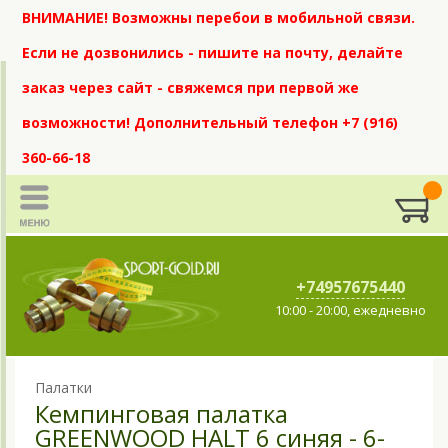
ВНИМАНИЕ! Возможны перебои в мобильной связи.
Если не дозвонились - пишите на почту, делайте
заказ через сайт - свяжемся при первой же
возможности! Дополнительный телефон +7 (916)
360-66-18
+74957675440
10:00 - 20:00, ежедневно
Палатки
Кемпинговая палатка
GREENWOOD HALT 6 синяя - 6-