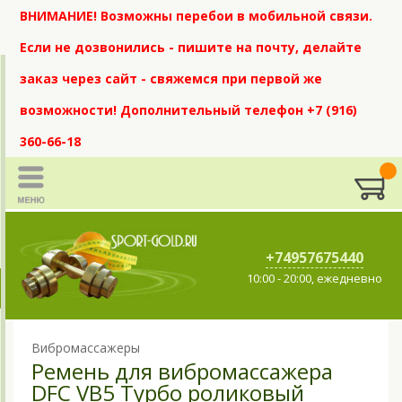
ВНИМАНИЕ! Возможны перебои в мобильной связи.
Если не дозвонились - пишите на почту, делайте
заказ через сайт - свяжемся при первой же
возможности! Дополнительный телефон +7 (916)
360-66-18
+74957675440
10:00 - 20:00, ежедневно
Вибромассажеры
Ремень для вибромассажера
DFC VB5 Турбо роликовый