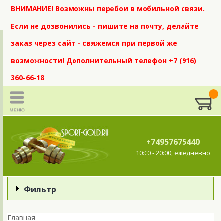
ВНИМАНИЕ! Возможны перебои в мобильной связи.
Если не дозвонились - пишите на почту, делайте
заказ через сайт - свяжемся при первой же
возможности! Дополнительный телефон +7 (916)
360-66-18
+74957675440
10:00 - 20:00, ежедневно
Фильтр
Главная