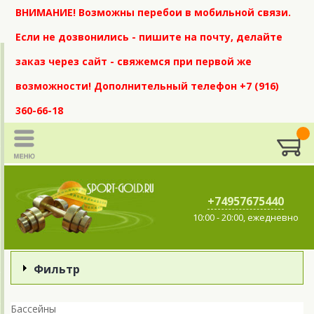
ВНИМАНИЕ! Возможны перебои в мобильной связи.
Если не дозвонились - пишите на почту, делайте
заказ через сайт - свяжемся при первой же
возможности! Дополнительный телефон +7 (916)
360-66-18
+74957675440
10:00 - 20:00, ежедневно
Фильтр
Бассейны