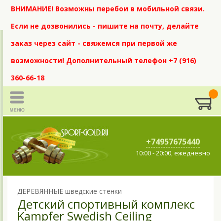
ВНИМАНИЕ! Возможны перебои в мобильной связи.
Если не дозвонились - пишите на почту, делайте
заказ через сайт - свяжемся при первой же
возможности! Дополнительный телефон +7 (916)
360-66-18
+74957675440
10:00 - 20:00, ежедневно
ДЕРЕВЯННЫЕ шведские стенки
Детский спортивный комплекс
Kampfer Swedish Ceiling