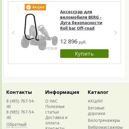
Акция
А
Аксессуар для
веломобиля BERG -
Дуга безопасности
Roll bar Off-road
12 896
руб.
Контакты
Информация
Каталог
8 (495) 767-54-
О НАС
АКЦИИ
40
Полезные
Беговые
8 (985) 767-54-
статьи
дорожки
40
Доставка и
Велотренажеры
оплата
Обратный
Вибромассажеры
Контакты