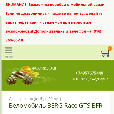
ВНИМАНИЕ! Возможны перебои в мобильной связи.
Если не дозвонились - пишите на почту, делайте
заказ через сайт - свяжемся при первой же
возможности! Дополнительный телефон +7 (916)
360-66-18
+74957675440
10:00 - 20:00, ежедневно
Для взрослых (от 5 до 99 лет)
Веломобиль BERG Race GTS BFR