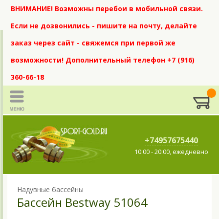
ВНИМАНИЕ! Возможны перебои в мобильной связи.
Если не дозвонились - пишите на почту, делайте
заказ через сайт - свяжемся при первой же
возможности! Дополнительный телефон +7 (916)
360-66-18
+74957675440
10:00 - 20:00, ежедневно
Надувные бассейны
Бассейн Bestway 51064