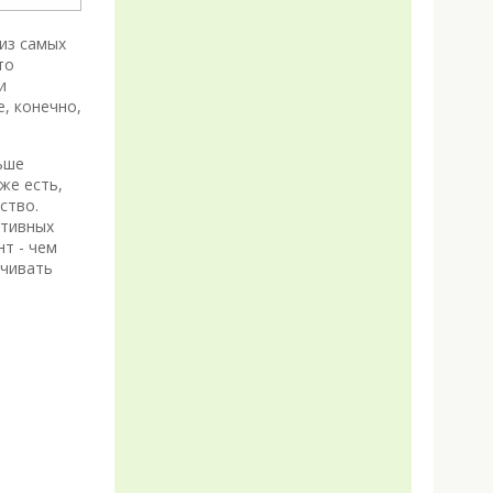
из самых
то
и
е, конечно,
ьше
же есть,
ство.
ртивных
нт - чем
ичивать