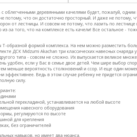
n
с облегченными деревянными качелями будет, пожалуй, одним 
 не потому, что он достаточно просторный. И даже не потому, ч
рон от лестницы. И совсем не потому, что лазить по лестнице 
из-за того, что на комплексе есть качели! Все остальное - тож
 Т-образной формой комплекса. На нем можно разместить бол
лекте ДСК Midzumi Akachan три классических навесных снаряда у
ругого типа - совсем не сложно. Их выпускается великое множе
нь удобен, если у Вас в семье двое детей. Чем шире выбор спо
 тем меньше вероятность столкновений и ссор. И еще один моме
ни эффективнее. Ведь в этом случае ребенку не придется огран
полную силу.
рианте:
адинами
ельной перекладиной, устанавливается на любой высоте
азмещения навесного оборудования
формы, регулируются по высоте
шиной для крепления
вках, без ограничителей
льных навыков, но имеет два нюанса.