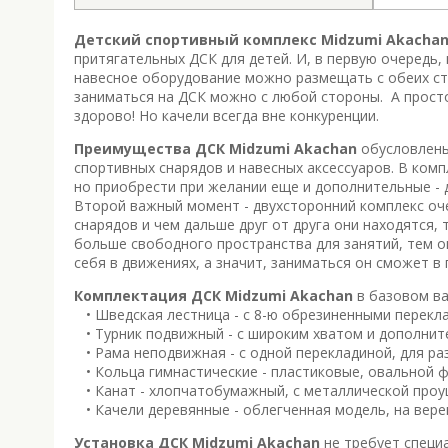
Детский спортивный комплекс Midzumi Akacha
притягательных ДСК для детей. И, в первую очередь,
навесное оборудование можно размещать с обеих сто
заниматься на ДСК можно с любой стороны. А просто 
здорово! Но качели всегда вне конкуренции.
Преимущества ДСК Midzumi Akachan
обусловлены
спортивных снарядов и навесных аксессуаров. В комп
но приобрести при желании еще и дополнительные - д
Второй важный момент - двухсторонний комплекс оче
снарядов и чем дальше друг от друга они находятся,
больше свободного пространства для занятий, тем о
себя в движениях, а значит, заниматься он сможет в 
Комплектация ДСК Midzumi Akachan
в базовом ва
• Шведская лестница - с 8-ю обрезиненными перекл
• Турник подвижный - с широким хватом и дополнит
• Рама неподвижная - с одной перекладиной, для р
• Кольца гимнастические - пластиковые, овальной 
• Канат - хлопчатобумажный, с металлической проу
• Качели деревянные - облегченная модель, на вере
Установка ДСК Midzumi Akachan
не требует специа