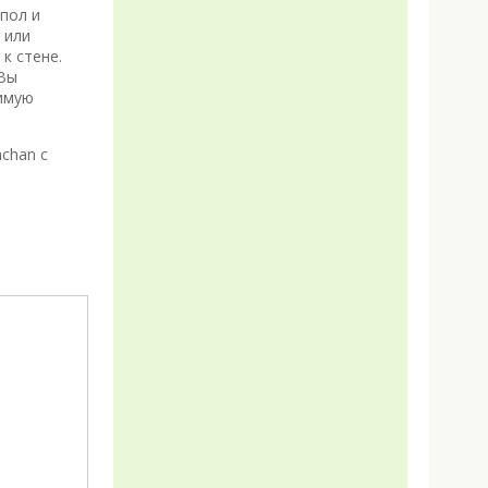
 пол и
 или
к стене.
 Вы
димую
chan с