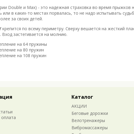
рии Double и Max) - это надежная страховка во время прыжков н
 или в каких-то местах порвалась, то не надо испытывать судьб
олее за своих детей.
Y
крепится по всему периметру. Сверху вешается на жесткий пл
. Вход застегивается на молнию.
репление на 64 пружины
репление на 80 пружин
репление на 108 пружин
ация
Каталог
АКЦИИ
статьи
Беговые дорожки
 оплата
Велотренажеры
Вибромассажеры