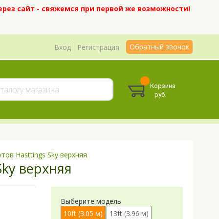
ерез сайт - свяжемся при первой же возможности!
Обратный звонок
Вход
Регистрация
Корзина
руб.
тов Hasttings Sky верхняя
Sky верхняя
Выберите модель
10ft (3.05 м)
13ft (3.96 м)