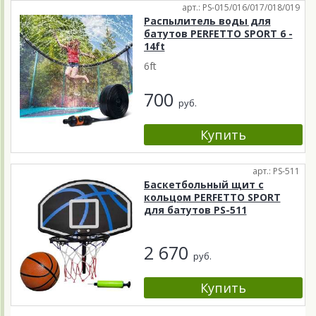
арт.: PS-015/016/017/018/019
Распылитель воды для
батутов PERFETTO SPORT 6 -
14ft
6ft
700
руб.
арт.: PS-511
Баскетбольный щит с
кольцом PERFETTO SPORT
для батутов PS-511
2 670
руб.