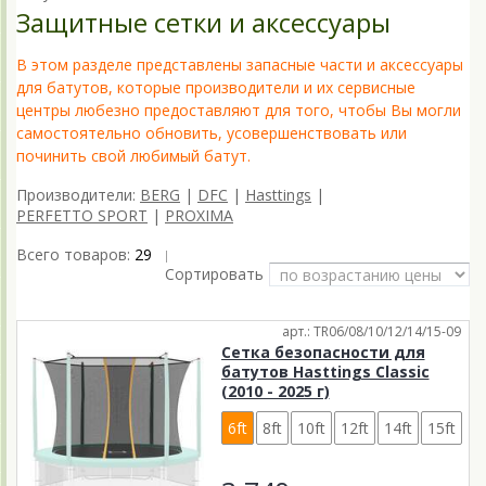
Защитные сетки и аксессуары
В этом разделе представлены запасные части и аксессуары
для батутов, которые производители и их сервисные
центры любезно предоставляют для того, чтобы Вы могли
самостоятельно обновить, усовершенствовать или
починить свой любимый батут.
Производители:
BERG
|
DFC
|
Hasttings
|
PERFETTO SPORT
|
PROXIMA
Всего товаров:
29
|
Сортировать
арт.: TR06/08/10/12/14/15-09
Сетка безопасности для
батутов Hasttings Classic
(2010 - 2025 г)
6ft
8ft
10ft
12ft
14ft
15ft