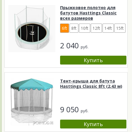
Прыжковое полотно для
батутов Hasttings Classic
всех размеров
6ft
8ft
10ft
12ft
14ft
15ft
2 040
руб.
Тент-крыша для батута
Hasttings Classic 8ft (2,43 м)
9 050
руб.