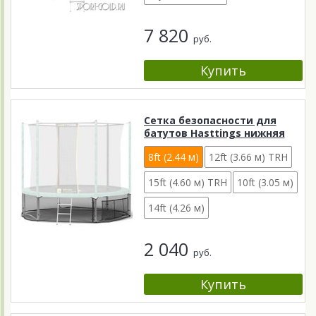
7 820
руб.
Сетка безопасности для
батутов Hasttings нижняя
8ft (2.44 м)
12ft (3.66 м) TRH
15ft (4.60 м) TRH
10ft (3.05 м)
14ft (4.26 м)
2 040
руб.