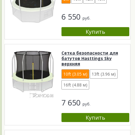
6 550
руб.
Сетка безопасности для
батутов Hasttings Sky
верхняя
10ft (3.05 м)
13ft (3.96 м)
16ft (4.88 м)
7 650
руб.