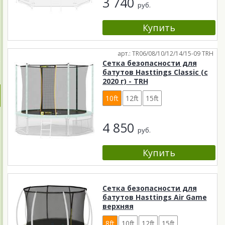
3 740
руб.
арт.: TR06/08/10/12/14/15-09 TRH
Сетка безопасности для
батутов Hasttings Classic (с
2020 г) - TRH
10ft
12ft
15ft
4 850
руб.
Сетка безопасности для
батутов Hasttings Air Game
верхняя
8ft
10ft
12ft
15ft