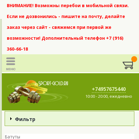
ВНИМАНИЕ! Возможны перебои в мобильной связи.
Если не дозвонились - пишите на почту, делайте
заказ через сайт - свяжемся при первой же
возможности! Дополнительный телефон +7 (916)
360-66-18
+74957675440
10:00 - 20:00, ежедневно
Фильтр
Батуты