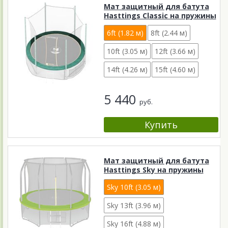
Мат защитный для батута
Hasttings Classic на пружины
6ft (1.82 м)
8ft (2.44 м)
10ft (3.05 м)
12ft (3.66 м)
14ft (4.26 м)
15ft (4.60 м)
5 440
руб.
Мат защитный для батута
Hasttings Sky на пружины
Sky 10ft (3.05 м)
Sky 13ft (3.96 м)
Sky 16ft (4.88 м)