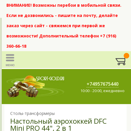
ВНИМАНИЕ! Возможны перебои в мобильной связи.
Если не дозвонились - пишите на почту, делайте
заказ через сайт - свяжемся при первой же
возможности! Дополнительный телефон +7 (916)
360-66-18
+74957675440
10:00 - 20:00, ежедневно
Столы-трансформеры
Настольный аэрохоккей DFC
Mini PRO 44", 2 в 1