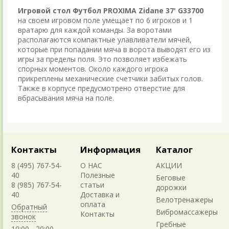
Игровой стол Футбол PROXIMA Zidane 37' G33700
на своем игровом поле умещает по 6 игроков и 1
вратарю для каждой команды. За воротами
располагаются компактные улавливатели мячей,
которые при попадании мяча в ворота выводят его из
игры за пределы поля. Это позволяет избежать
спорных моментов. Около каждого игрока
прикреплены механические счетчики забитых голов.
Также в корпусе предусмотрено отверстие для
вбрасывания мяча на поле.
Контакты
Информация
Каталог
8 (495) 767-54-
О НАС
АКЦИИ
40
Полезные
Беговые
8 (985) 767-54-
статьи
дорожки
40
Доставка и
Велотренажеры
оплата
Обратный
Вибромассажеры
Контакты
звонок
Гребные
10:00 - 20:00,