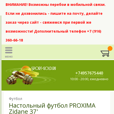
ВНИМАНИЕ! Возможны перебои в мобильной связи.
Если не дозвонились - пишите на почту, делайте
заказ через сайт - свяжемся при первой же
возможности! Дополнительный телефон +7 (916)
360-66-18
+74957675440
10:00 - 20:00, ежедневно
Футбол
Настольный футбол PROXIMA
Zidane 37'