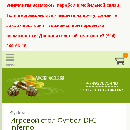
ВНИМАНИЕ! Возможны перебои в мобильной связи.
Если не дозвонились - пишите на почту, делайте
заказ через сайт - свяжемся при первой же
возможности! Дополнительный телефон +7 (916)
360-66-18
+74957675440
10:00 - 20:00, ежедневно
Футбол
Игровой стол Футбол DFC
Inferno