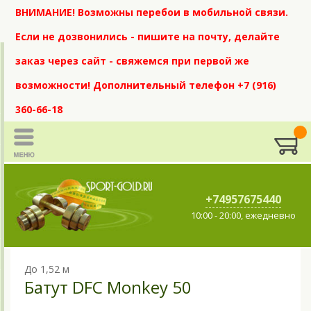
ВНИМАНИЕ! Возможны перебои в мобильной связи.
Если не дозвонились - пишите на почту, делайте
заказ через сайт - свяжемся при первой же
возможности! Дополнительный телефон +7 (916)
360-66-18
+74957675440
10:00 - 20:00, ежедневно
До 1,52 м
Батут DFC Monkey 50