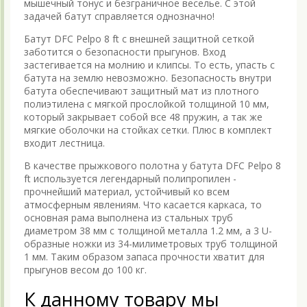
мышечный тонус и безграничное веселье. С этой
задачей батут справляется однозначно!
Батут DFC Pelpo 8 ft с внешней защитной сеткой
заботится о безопасности прыгунов. Вход
застегивается на молнию и клипсы. То есть, упасть с
батута на землю невозможно. Безопасность внутри
батута обеспечивают защитный мат из плотного
полиэтилена с мягкой прослойкой толщиной 10 мм,
который закрывает собой все 48 пружин, а так же
мягкие оболочки на стойках сетки. Плюс в комплект
входит лестница.
В качестве прыжкового полотна у батута DFC Pelpo 8
ft используется легендарный полипропилен -
прочнейший материал, устойчивый ко всем
атмосферным явлениям. Что касается каркаса, то
основная рама выполнена из стальных труб
диаметром 38 мм с толщиной металла 1.2 мм, а 3 U-
образные ножки из 34-милиметровых труб толщиной
1 мм. Таким образом запаса прочности хватит для
прыгунов весом до 100 кг.
К данному товару мы