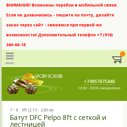
ВНИМАНИЕ! Возможны перебои в мобильной связи.
Если не дозвонились - пишите на почту, делайте
заказ через сайт - свяжемся при первой же
возможности! Дополнительный телефон +7 (916)
360-66-18
+74957675440
10:00 - 20:00, ежедневно
7 - 8 - 9ft (2.13 - 2.80 м)
Батут DFC Pelpo 8ft с сеткой и
лестницей