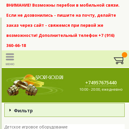
ВНИМАНИЕ! Возможны перебои в мобильной связи.
Если не дозвонились - пишите на почту, делайте
заказ через сайт - свяжемся при первой же
возможности! Дополнительный телефон +7 (916)
360-66-18
+74957675440
10:00 - 20:00, ежедневно
Фильтр
Детское игровое оборудование