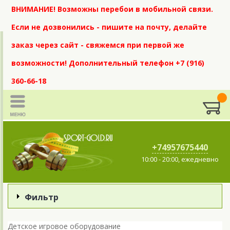
ВНИМАНИЕ! Возможны перебои в мобильной связи.
Если не дозвонились - пишите на почту, делайте
заказ через сайт - свяжемся при первой же
возможности! Дополнительный телефон +7 (916)
360-66-18
+74957675440
10:00 - 20:00, ежедневно
Фильтр
Детское игровое оборудование