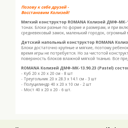
Позову к себе друзей -
Восстановим Колизей!
Мягкий конструктор ROMANA Колизей ДМФ-МК-13.
тонах. Блоки разные по форме и размерам, и при вк
средневековый замок, маленький городок, огромный м
Детский напольный конструктор ROMANA Коли
Блоки достаточно крупные и мягкие, поэтому ребенок
время игры не потребуется. Но за чистотой конструк
поверхность блоков влажной мягкой тканью. Все пре
ROMANA Колизей ДМФ-МК-13.90.23 (Pastel) состо
- Куб 20 x 20 х 20 см - 8 шт
- Треугольник 20 х 28.3 х 14.1 см - 3 шт
- Полуцилиндр 40 x 20 х 10 см - 2 шт
- Мост 40 х 20 х 20 - 6 шт.