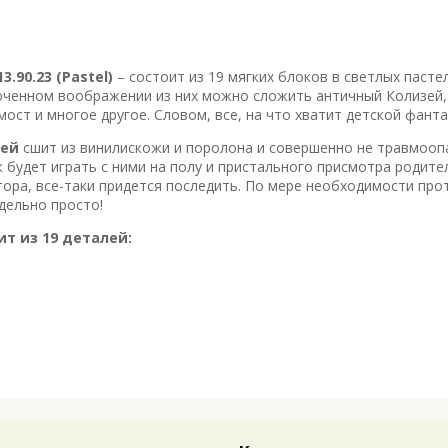
90.23 (Pastel)
– состоит из 19 мягких блоков в светлых пасте
люченном воображении из них можно сложить античный Колизей,
ост и многое другое. Словом, все, на что хватит детской фанта
зей
сшит из винилискожи и поролона и совершенно не травмооп
 будет играть с ними на полу и пристального присмотра родите
тора, все-таки придется последить. По мере необходимости про
дельно просто!
ит из 19 деталей: