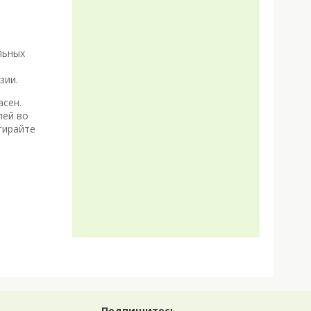
льных
зии.
асен.
лей во
тирайте
Подпишитесь